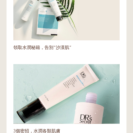
領取水潤秘籍，告別“沙漠肌”
3個密招，水潤各類肌膚