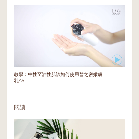
教學：中性至油性肌該如何使用皙之密嫩膚
乳A6
閱讀