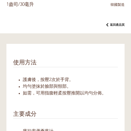
1盎司/30毫升
韓國製造
返回產品頁
使用方法
護膚後，按壓2次於手背。
均勻塗抹於臉部與頸部。
如需，可用指腹輕柔按壓推開以均勻分佈。
主要成分