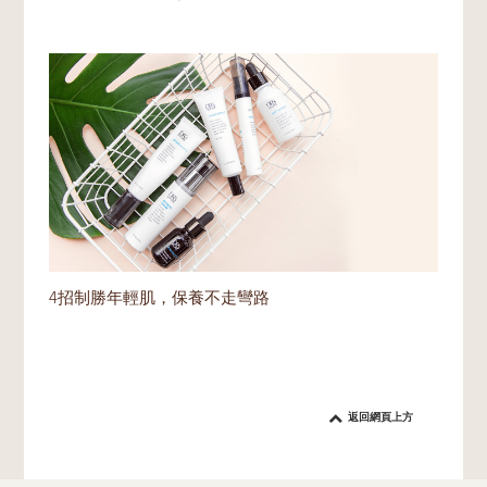
4招制勝年輕肌，保養不走彎路
返回網頁上方