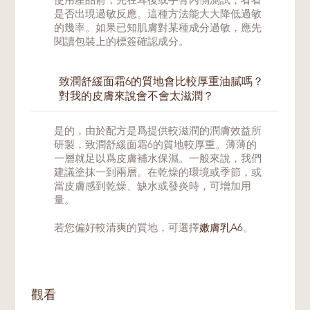
使用産品前，先在耳後或手臂內側測試，看看
是否出現過敏反應。這種方法能大大降低過敏
的幾率。如果已知肌膚對某種成分過敏，應先
閱讀包裝上的標簽確認成分。
致潤舒緩面霜6的質地會比較厚重油膩嗎？
對我的皮膚來說會不會太滋潤？
是的，由於配方是爲提供較滋潤的潤膚效益所
研製，致潤舒緩面霜6的質地較厚重。薄薄的
一層就足以爲皮膚補水保濕。一般來說，我們
建議塗抹一到兩層。在乾燥的環境或季節，或
當皮膚感到乾燥、缺水或發炎時，可增加用
量。
若您偏好較清爽的質地，可選擇
嫩膚乳A6
。
觀看