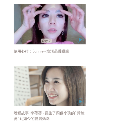
使用心得：Sunnie - 煥活晶透眼膜
蛻變故事: 李蓓蓓 - 從生了四個小孩的"黃臉
婆"到如今的靚麗媽咪