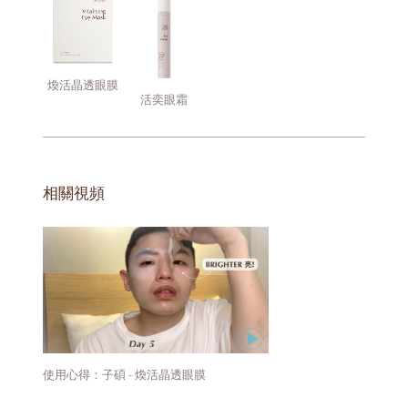
煥活晶透眼膜
活奕眼霜
相關視頻
使用心得：子碩 - 煥活晶透眼膜