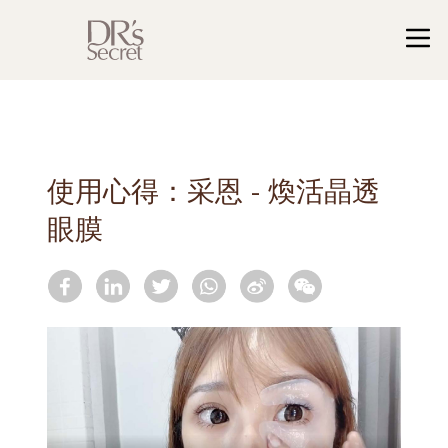
使用心得：采恩 - 煥活晶透
眼膜